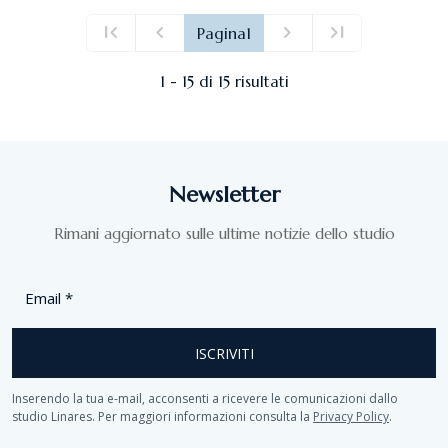
first_page
chevron_left
chevron_right
last_page
Pagina
1
Prima pagina
Pagina precedente
Prossima pagina
Ultima pagina
1 - 15 di 15 risultati
Newsletter
Rimani aggiornato sulle ultime notizie dello studio
Email
*
ISCRIVITI
Inserendo la tua e-mail, acconsenti a ricevere le comunicazioni dallo
studio Linares. Per maggiori informazioni consulta la
Privacy Policy
.