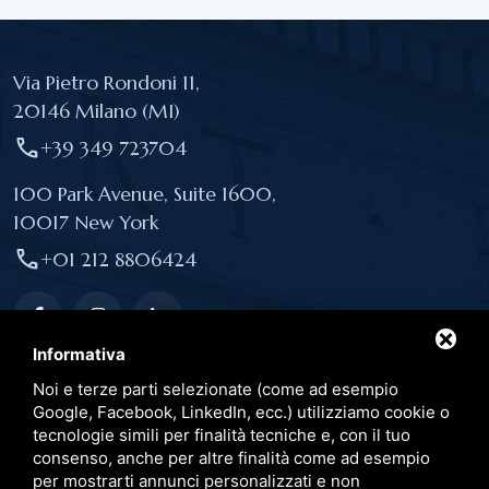
Via Pietro Rondoni 11,
20146 Milano (MI)
call
+39 349 723704
100 Park Avenue, Suite 1600,
10017 New York
call
+01 212 8806424
Informativa
Noi e terze parti selezionate (come ad esempio
Link utili
Google, Facebook, LinkedIn, ecc.) utilizziamo cookie o
tecnologie simili per finalità tecniche e, con il tuo
consenso, anche per altre finalità come ad esempio
Pubblicazioni
per mostrarti annunci personalizzati e non