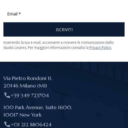
Email
*
ISCRIVITI
Inserendo la tua e-mail, acconsenti a ricevere le comunicazioni dallo
studio Linares. Per maggiori informazioni consulta la
Privacy Policy
.
Via Pietro Rondoni 11,
20146 Milano (MI)
call
+39 349 723704
100 Park Avenue, Suite 1600,
10017 New York
call
+01 212 8806424