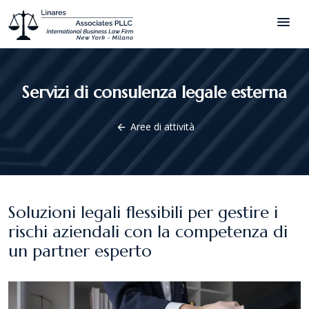
menu
Servizi di consulenza legale esterna
Aree di attività
arrow_back
Soluzioni legali flessibili per gestire i
rischi aziendali con la competenza di
un partner esperto