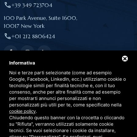
call
+39 349 723704
100 Park Avenue, Suite 1600,
10017 New York
call
+01 212 8806424
Informativa
Noi e terze parti selezionate (come ad esempio
Link utili
Google, Facebook, LinkedIn, ecc.) utilizziamo cookie o
tecnologie simili per finalità tecniche e, con il tuo
consenso, anche per altre finalità come ad esempio
Pubblicazioni
per mostrarti annunci personalizzati e non
Convegni
personalizzati più utili per te, come specificato nella
cookie policy
.
Blog
Chiudendo questo banner con la crocetta o cliccando
Dicono di me
su "Rifiuta", verranno utilizzati solamente cookie
tecnici. Se vuoi selezionare i cookie da installare,
Privacy Policy
clicca su "Personalizza". Se preferisci, puoi