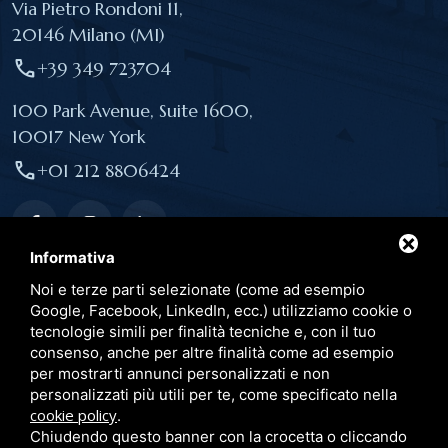
Via Pietro Rondoni 11,
20146 Milano (MI)
call
+39 349 723704
100 Park Avenue, Suite 1600,
10017 New York
call
+01 212 8806424
Informativa
Noi e terze parti selezionate (come ad esempio
Link utili
Google, Facebook, LinkedIn, ecc.) utilizziamo cookie o
tecnologie simili per finalità tecniche e, con il tuo
consenso, anche per altre finalità come ad esempio
Pubblicazioni
per mostrarti annunci personalizzati e non
Convegni
personalizzati più utili per te, come specificato nella
cookie policy
.
Blog
Chiudendo questo banner con la crocetta o cliccando